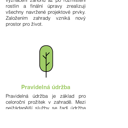
rostlin a finální úpravy zrealizuji
všechny navržené projektové prvky.
Založením zahrady vzniká nový
prostor pro život.
Pravidelná údržba
Pravidelná údržba je základ pro
celoroční prožitek v zahradě. Mezi
nejžádanější služby se řadí údržba
trávníku, odplevelování záhonů,
stříhání živých plotů a další péče
spojená s přáním mých klientů.